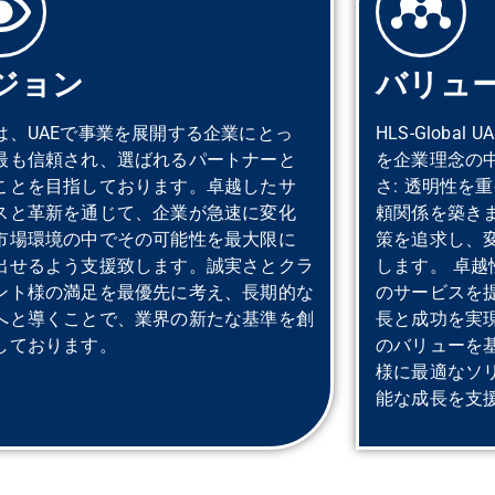
ジョン
バリュ
は、UAEで事業を展開する企業にとっ
HLS-Globa
最も信頼され、選ばれるパートナーと
を企業理念の
ことを目指しております。卓越したサ
さ: 透明性を
スと革新を通じて、企業が急速に変化
頼関係を築きま
市場環境の中でその可能性を最大限に
策を追求し、
出せるよう支援致します。誠実さとクラ
します。 卓越
ント様の満足を最優先に考え、長期的な
のサービスを
へと導くことで、業界の新たな基準を創
長と成功を実
しております。
のバリューを
様に最適なソ
能な成長を支