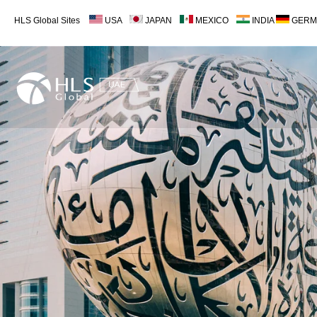
HLS Global Sites
USA
JAPAN
MEXICO
INDIA
GERM
HLS UAE
Content Reuqired