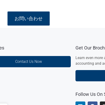
お問い合わせ
ies
Get Our Broch
Learn even more 
Contact Us Now
accounting and ad
Follow Us On 