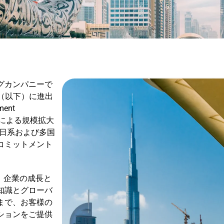
グカンパニーで
国連邦（以下）に進出
ent
進出による規模拡大
域の日系および多国
コミットメント
いて、企業の成長と
知識とグローバ
まで、お客様の
ションをご提供