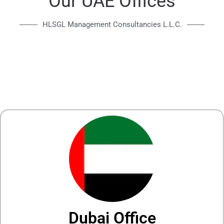
Our UAE Offices
HLSGL Management Consultancies L.L.C.
Dubai Office